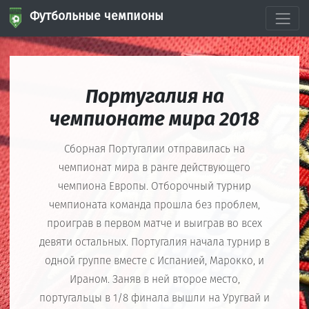
Футбольные чемпионы
Португалия на
чемпионате мира 2018
Сборная Португалии отправилась на
чемпионат мира в ранге действующего
чемпиона Европы. Отборочный турнир
чемпионата команда прошла без проблем,
проиграв в первом матче и выиграв во всех
девяти остальных. Португалия начала турнир в
одной группе вместе с Испанией, Марокко, и
Ираном. Заняв в ней второе место,
португальцы в 1/8 финала вышли на Уругвай и