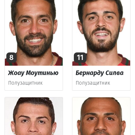
8
11
Жоау Моутинью
Бернарду Силва
Полузащитник
Полузащитник