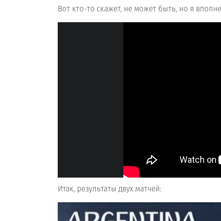
Вот кто-то скажет, не может быть, но я вполне
Итак, результаты двух матчей: