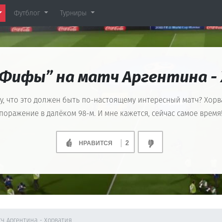
Футблог
Турниры
“Фифы” на матч Аргентина -
ажу, что это должен быть по-настоящему интересный матч? Хорв
поражение в далёком 98-м. И мне кажется, сейчас самое время
2
НРАВИТСЯ
ч Аргентина - Хорватия