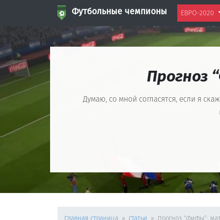
Футбольные чемпионы
ЕВРО-2020
Прогноз 
Думаю, со мной согласятся, если я ск
Главная страница
Статьи
Прогноз “Фифы”: мат