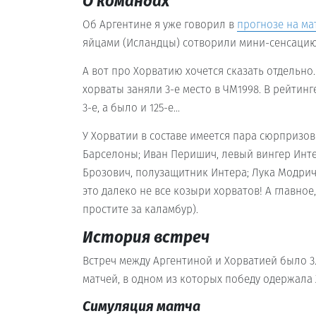
О командах
Об Аргентине я уже говорил в
прогнозе на ма
яйцами (Исландцы) сотворили мини-сенсацию
А вот про Хорватию хочется сказать отдельно. 
хорваты заняли 3-е место в ЧМ1998. В рейтин
3-е, а было и 125-е...
У Хорватии в составе имеется пара сюрпризов
Барселоны; Иван Перишич, левый вингер Инте
Брозович, полузащитник Интера; Лука Модри
это далеко не все козыри хорватов! А главное
простите за каламбур).
История встреч
Встреч между Аргентиной и Хорватией было 3.
матчей, в одном из которых победу одержала Хор
Симуляция матча