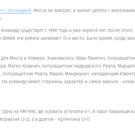
тч с Исландией
. Месси не заиграл, а значит ребята с железным
.
Команда существует с 1990 года и уже через 8 лет после этого,
ге ФИФА эти ребята занимают 15-е место. Было время, когда за
 для Месси и гламура. Знакомьтесь: Иван Ракитич, полузащитн
ра; Матео Ковачич, полузащитник мадридского Реала; Марцел
ч, полузащитник Реала; Марио Манджукич, нападающий Ювенту
, эта команда имеет стержень, характер и самое важное - кома
 Одна на ЧМ1998, где хорваты уступили 0-1. И пара товарищеск
ватия (3-2), а в другом - Аргентина (2-1).