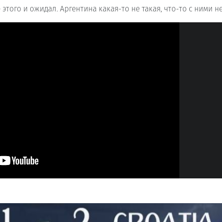
 этого и ожидал. Аргентина какая-то не такая, что-то с ними не